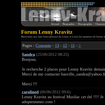
Accueil
|
Biographie
|
Discographie
|
Chanson
Forum Lenny Kravitz
Bienvenue aux fans francophones de Lenny et à tous les amateurs de bonne 
Pages :
Courante
-
13
-
12
-
11
-
>
Sandra
(25/06/2012 08:25)
Bonjour,
Je recherche 2 places pour Lenny Kravitz demain 
Merci de me contacter basville_sandra@yahoo.fr 
Merci !!!
carolined
(06/06/2012 09:6)
Lenny Kravitz au festival Musilac cet été !!!! Je 
adopteunmec.com !