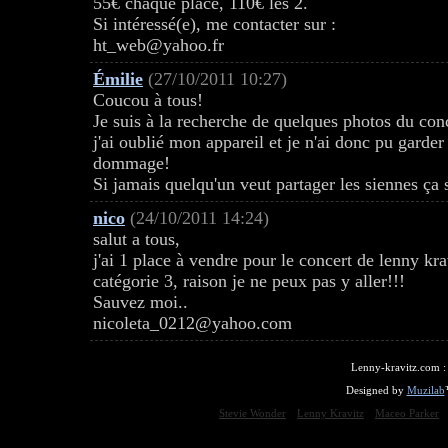
55€ chaque place, 110€ les 2.
Si intéressé(e), me contacter sur :
ht_web@yahoo.fr
Émilie
(27/10/2011 10:27)
Coucou à tous!
Je suis à la recherche de quelques photos du co
j'ai oublié mon appareil et je n'ai donc pu garde
dommage!
Si jamais quelqu'un veut partager les siennes ça 
nico
(24/10/2011 14:24)
salut a tous,
j'ai 1 place à vendre pour le concert de lenny k
catégorie 3, raison je ne peux pas y aller!!!
Sauvez moi..
nicoleta_0212@yahoo.com
Lenny-kravitz.com 
Designed by
Muzilab
Stevie Wonder
Lenny Kravitz
Maceo Parker