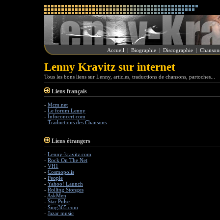
Accueil
|
Biographie
|
Discographie
|
Chanson
Lenny Kravitz sur internet
Tous les bons liens sur Lenny, articles, traductions de chansons, partoches...
Liens français
-
Mcm.net
-
Le forum Lenny
-
Infoconcert.com
-
Traductions des Chansons
Liens étrangers
-
Lenny-kravitz.com
-
Rock On The Net
-
VH1
-
Cosmopolis
-
People
-
Yahoo! Launch
-
Rolling Stonges
-
AskMen
-
Star Pulse
-
Sing365.com
-
Jazar music