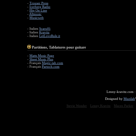
-
Trouser Press
-
Icerberg Radio
-
Hip On Line
-
Allmusic
-
Musicweb
- Italien
Scaruffi
- Italien
Kravitz
- Italien
LetLoveRule.it
Partitions, Tablatures pour guitare
-
Matts Music Page
-
Sheet Music Plus
- Français
Magic-tab.com
- Français
Partoch.com
Lenny-kravitz.com 
Designed by
Muzilab
Stevie Wonder
Lenny Kravitz
Maceo Parker