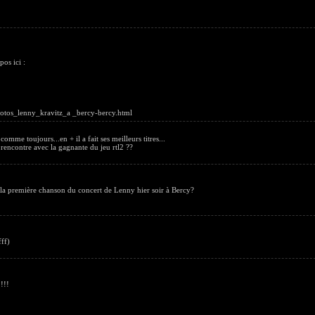
os ici :
hotos_lenny_kravitz_a _bercy-bercy.html
comme toujours...en + il a fait ses meilleurs titres...
 rencontre avec la gagnante du jeu rtl2 ??
de la première chanson du concert de Lenny hier soir à Bercy?
fff)
!!!