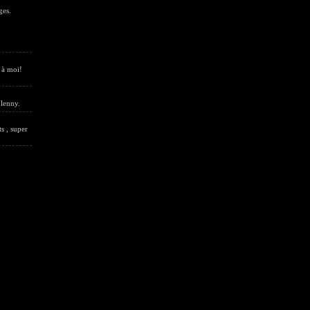
ges.
 à moi!
 lenny.
ts , super