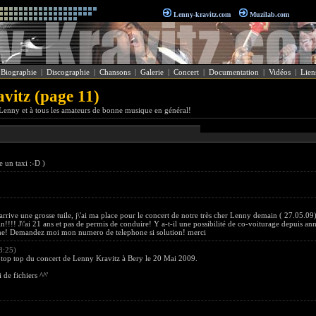
Lenny-kravitz.com
Muzilab.com
|
Biographie
|
Discographie
|
Chansons
|
Galerie
|
Concert
|
Documentation
|
Vidéos
|
Lien
itz (page 11)
enny et à tous les amateurs de bonne musique en général!
e un taxi :-D )
rive une grosse tuile, j\'ai ma place pour le concert de notre très cher Lenny demain ( 27.05.09
!!!! J\'ai 21 ans et pas de permis de conduire! Y a-t-il une possibilité de co-voiturage depuis ann
 me! Demandez moi mon numero de telephone si solution! merci
8:25)
 top top du concert de Lenny Kravitz à Bery le 20 Mai 2009.
de fichiers ^^'