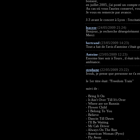
bonsoir,
en juillet 2005, j'ai posté un compte
Au cas où vous l'auriez conservé, vou
Je vous en remercie par avance.
J-3 avant le concert à Lyon : l'excit
leacrze
(24/05/2009 21:24)
Bonjour, je recherche désespérément u
Merci
bertrand
(23/05/2009 14:23)
Tout a fait de l'avis d'antoine c'étai
Antoine
(23/05/2009 12:23)
Enorme hier soir à Tours , il était tr
ambiance.
stephane
(22/05/2009 23:22)
Irouk, je pense que personne ne t'a 
le 1er titre était :"Freedom Train"
suivi de :
- Bring It On
- It Ain't Over 'Till It's Over
- Where are we Runnin
- Flower Child
- I Belong To You
- Believe
- Dancin Till Dawn
- I'll Be Waiting
- Mr Cab Driver
- Always On The Run
- American Woman (Pyro)
- Fly Away