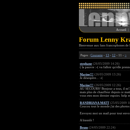
Accueil
Forum Lenny Krav
Bienvenue aux fans francophones de L
Pages :
Courante
-
13
-
12
- 11 -
>
stephane
(26/05/2009 14:26)
( la pauvre :-( va falloir qu'elle prenn
Marine!!!
(26/05/2009 13:26)
Je désespère... :-(
Marine!!!
(26/05/2009 12:26)
AU SECOURS! Bonjour a tous, il m\'ar
mais plus de chauffeur depuis ce matin
vous etes mon dernier espoirs. help
RANDRIANA MATT
(25/05/2009 1
Coucou tout le monde j'ai des photos
Envoyez moi un mail pour tout envoi 
A bientôt !
Bruns
(24/05/2009 22:24)