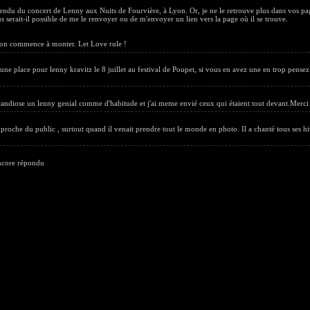
 rendu du concert de Lenny aux Nuits de Fourvière, à Lyon. Or, je ne le retrouve plus dans vos pa
s serait-il possible de me le renvoyer ou de m'envoyer un lien vers la page où il se trouve.
ation commence à monter. Let Love rule !
ne place pour lenny kravitz le 8 juillet au festival de Poupet, si vous en avez une en trop pensez
t grandiose un lenny genial comme d'habitude et j'ai meme envié ceux qui étaient tout devant.Merci
és proche du public , surtout quand il venait prendre tout le monde en photo. Il a chanté tous ses hi
encore répondu