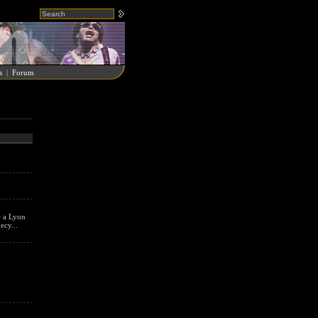
s
|
Forum
) a Lyon
ecy...