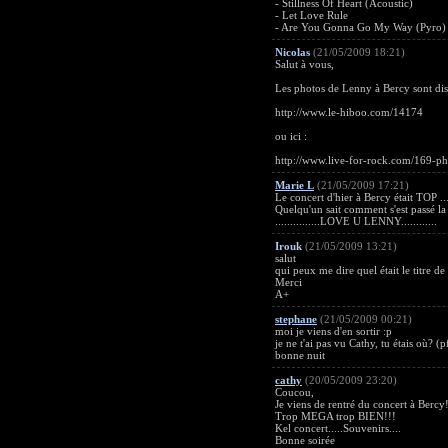
- Stillness Of Heart (Acoustic)
- Let Love Rule
- Are You Gonna Go My Way (Pyro)
Nicolas
(21/05/2009 18:21)
Salut à vous,
Les photos de Lenny à Bercy sont disp
http://www.le-hiboo.com/14174
ou ici :
http://www.live-for-rock.com/169-p
Marie L
(21/05/2009 17:21)
Le concert d'hier à Bercy était TOP ...
Quelqu'un sait comment s'est passé la
...............LOVE U LENNY............
Irouk
(21/05/2009 13:21)
salut
qui peux me dire quel était le titre 
Merci
A+
stephane
(21/05/2009 00:21)
moi je viens d'en sortir :p
je ne t'ai pas vu Cathy, tu étais où? (p
bonne nuit
cathy
(20/05/2009 23:20)
Coucou,
Je viens de rentré du concert à Bercy!
Trop MEGA trop BIEN!!!
Kel concert.....Souvenirs....
Bonne soirée