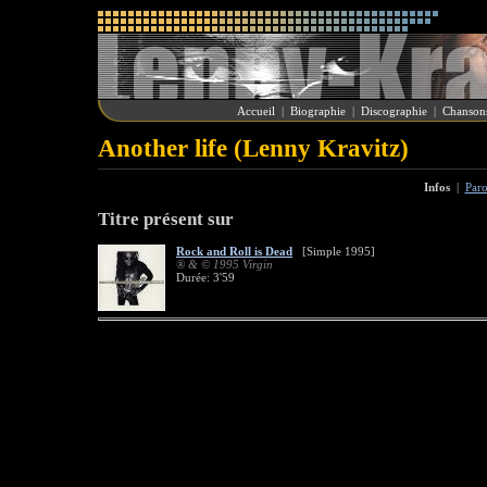
Accueil
|
Biographie
|
Discographie
|
Chanson
Another life (Lenny Kravitz)
Infos
|
Paro
Titre présent sur
Rock and Roll is Dead
[Simple 1995]
® & © 1995 Virgin
Durée: 3'59