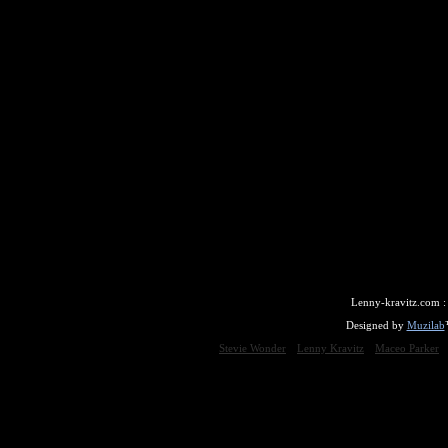
Lenny-kravitz.com 
Designed by
Muzilab
Stevie Wonder
Lenny Kravitz
Maceo Parker