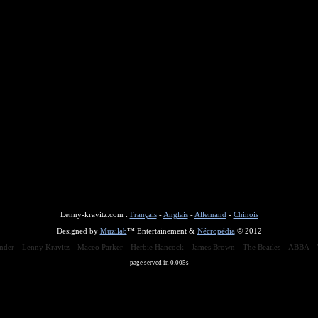
Lenny-kravitz.com :
Français
-
Anglais
-
Allemand
-
Chinois
Designed by
Muzilab
™ Entertainement &
Nécropédia
© 2012
nder
Lenny Kravitz
Maceo Parker
Herbie Hancock
James Brown
The Beatles
ABBA
page served in 0.005s