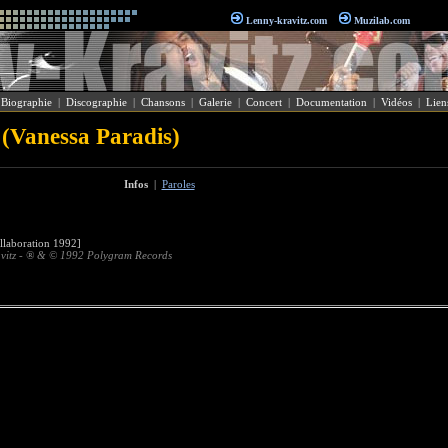
Lenny-kravitz.com
Muzilab.com
|
Biographie
|
Discographie
|
Chansons
|
Galerie
|
Concert
|
Documentation
|
Vidéos
|
Lien
(Vanessa Paradis)
Infos
|
Paroles
laboration 1992]
avitz - ® & © 1992 Polygram Records