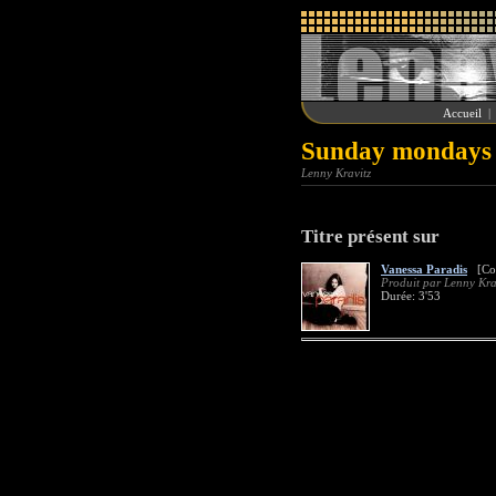
Accueil
Sunday mondays 
Lenny Kravitz
Titre présent sur
Vanessa Paradis
[Col
Produit par Lenny Kr
Durée: 3'53