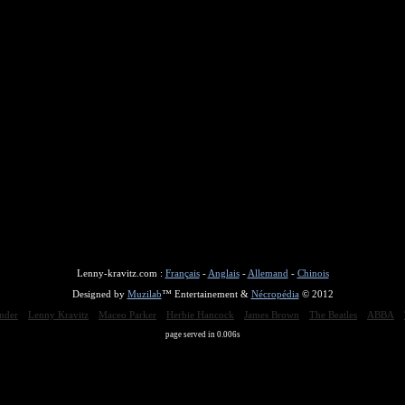
Lenny-kravitz.com :
Français
-
Anglais
-
Allemand
-
Chinois
Designed by
Muzilab
™ Entertainement &
Nécropédia
© 2012
nder
Lenny Kravitz
Maceo Parker
Herbie Hancock
James Brown
The Beatles
ABBA
page served in 0.006s