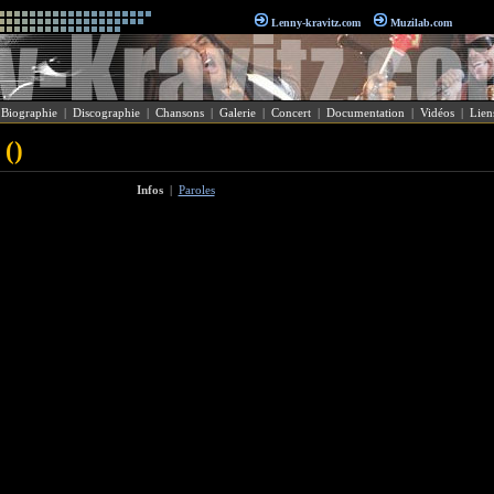
Lenny-kravitz.com
Muzilab.com
|
Biographie
|
Discographie
|
Chansons
|
Galerie
|
Concert
|
Documentation
|
Vidéos
|
Lien
 ()
Infos
|
Paroles