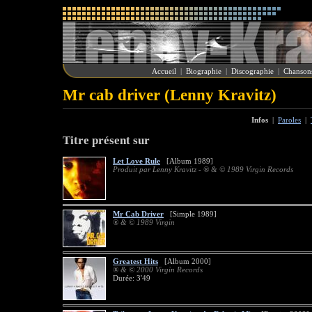
Accueil
|
Biographie
|
Discographie
|
Chanson
Mr cab driver (Lenny Kravitz)
Infos
|
Paroles
|
Titre présent sur
Let Love Rule
[Album 1989]
Produit par Lenny Kravitz - ® & © 1989 Virgin Records
Mr Cab Driver
[Simple 1989]
® & © 1989 Virgin
Greatest Hits
[Album 2000]
® & © 2000 Virgin Records
Durée: 3'49