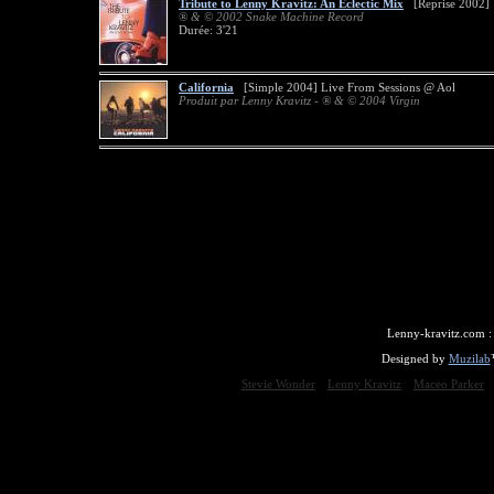
Tribute to Lenny Kravitz: An Eclectic Mix
[Reprise 2002]
® & © 2002 Snake Machine Record
Durée: 3'21
California
[Simple 2004] Live From Sessions @ Aol
Produit par Lenny Kravitz - ® & © 2004 Virgin
Lenny-kravitz.com 
Designed by
Muzilab
Stevie Wonder
Lenny Kravitz
Maceo Parker