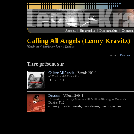
Accueil
|
Biographie
|
Discographie
|
Chanson
Calling All Angels (Lenny Kravitz)
Words and Music by Lenny Kravitz
Infos
|
Paroles
|
Titre présent sur
Calling All Angels
[Simple 2004]
® & © 2004 Emi / Virgin
Durée: 5'11
Baptism
[Album 2004]
Produit par Lenny Kravitz - ® & © 2004 Virgin Records
Durée: 5'12
- Lenny Kravitz: vocals, bass, drums, piano, tympani