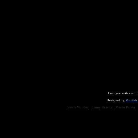
Lenny-kravitz.com 
Designed by
Muzilab
Stevie Wonder
Lenny Kravitz
Maceo Parker