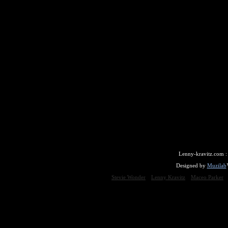
Lenny-kravitz.com 
Designed by
Muzilab
Stevie Wonder
Lenny Kravitz
Maceo Parker