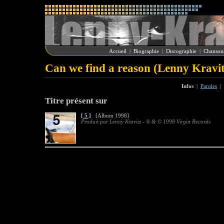
Accueil
|
Biographie
|
Discographie
|
Chanson
Can we find a reason (Lenny Kravit
Infos
|
Paroles
|
Titre présent sur
[ 5 ]
[Album 1998]
Produit par Lenny Kravitz - ® & © 1998 Virgin Records