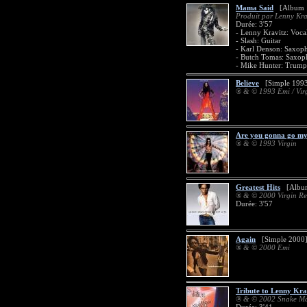
Mama Said
[Album 
Produit par Lenny Kra
Durée: 3'57
- Lenny Kravitz: Vocal
- Slash: Guitar
- Karl Denson: Saxop
- Butch Tomas: Saxo
- Mike Hunter: Trump
Believe
[Simple 199
® & © 1993 Emi / Vir
Are you gonna go m
® & © 1993 Virgin
Greatest Hits
[Album
® & © 2000 Virgin Re
Durée: 3'57
Again
[Simple 2000]
® & © 2000 Emi
Tribute to Lenny Kra
® & © 2002 Snake Ma