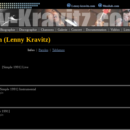
Lenny-kravitz.com
Muzilab.com
|
Biographie
|
Discographie
|
Chansons
|
Galerie
|
Concert
|
Documentation
|
Vidéos
|
Lien
n (Lenny Kravitz)
Infos
|
Paroles
|
Tablature
[Simple 1991] Live
imple 1991] Instrumental
gin
 1991]
gin