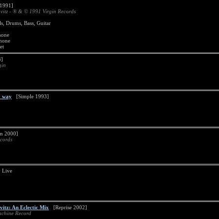
1991]
vitz - ® & © 1991 Virgin Records
s, Drums, Bass, Guitar
hone
phone
et
3]
gin
y way
[Simple 1993]
 2000]
cords
 Live
vitz: An Eclectic Mix
[Reprise 2002]
chine Record