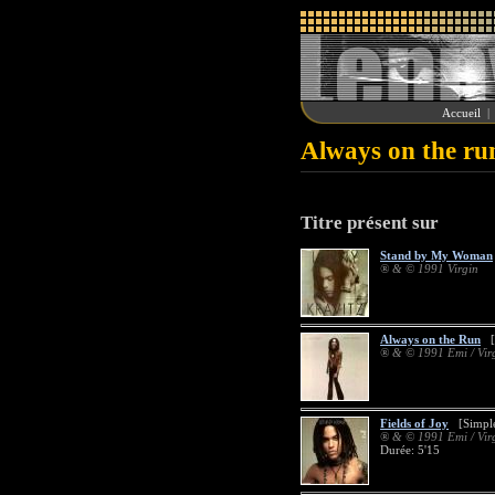
Accueil
Always on the ru
Titre présent sur
Stand by My Woman
® & © 1991 Virgin
Always on the Run
[S
® & © 1991 Emi / Vir
Fields of Joy
[Simple
® & © 1991 Emi / Vir
Durée: 5'15