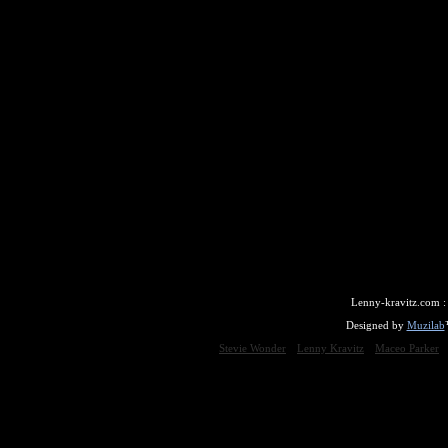
Lenny-kravitz.com 
Designed by
Muzilab
Stevie Wonder
Lenny Kravitz
Maceo Parker