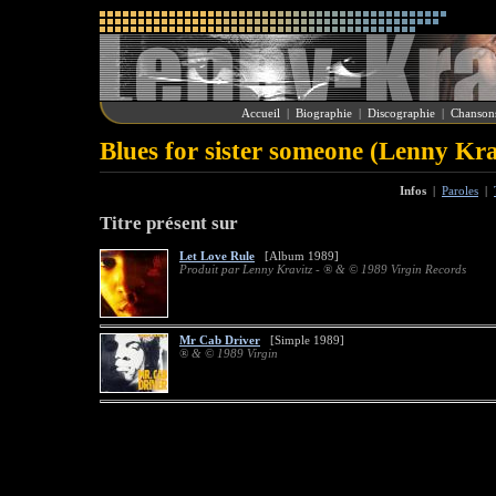
Accueil
|
Biographie
|
Discographie
|
Chanson
Blues for sister someone (Lenny Kra
Infos
|
Paroles
|
Titre présent sur
Let Love Rule
[Album 1989]
Produit par Lenny Kravitz - ® & © 1989 Virgin Records
Mr Cab Driver
[Simple 1989]
® & © 1989 Virgin