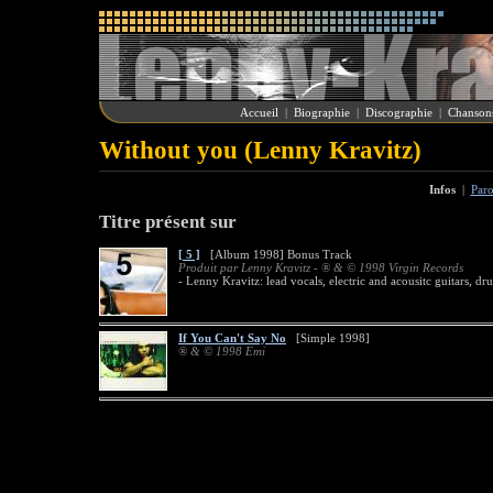
Accueil
|
Biographie
|
Discographie
|
Chanson
Without you (Lenny Kravitz)
Infos
|
Paro
Titre présent sur
[ 5 ]
[Album 1998] Bonus Track
Produit par Lenny Kravitz - ® & © 1998 Virgin Records
- Lenny Kravitz: lead vocals, electric and acousitc guitars, 
If You Can't Say No
[Simple 1998]
® & © 1998 Emi