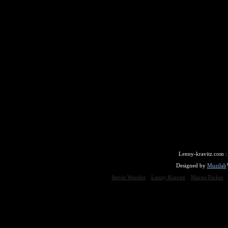
Lenny-kravitz.com 
Designed by
Muzilab
Stevie Wonder
Lenny Kravitz
Maceo Parker