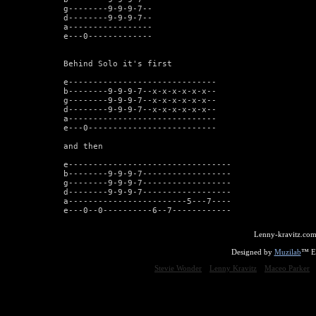
g--------9-9-9-7--

d--------9-9-9-7--

a-----------------

e---0-------------

Behind Solo it's first

e------------------------------

b--------9-9-9-7--x-x-x-x-x-x--

g--------9-9-9-7--x-x-x-x-x-x--

d--------9-9-9-7--x-x-x-x-x-x--

a------------------------------

e---0--------------------------

and then

e---------------------------------

b--------9-9-9-7------------------

g--------9-9-9-7------------------

d--------9-9-9-7------------------

a------------------------5---7----

e---0--0----------6--7------------
Lenny-kravitz.com
Designed by
Muzilab
™ En
Stevie Wonder
Lenny Kravitz
Maceo Parker