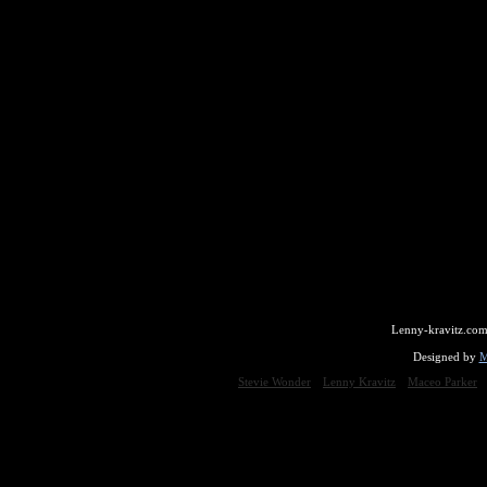
Lenny-kravitz.com
Designed by
M
Stevie Wonder
Lenny Kravitz
Maceo Parker