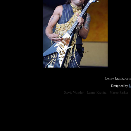
Lenny-kravitz.com
Designed by
M
Stevie Wonder
Lenny Kravitz
Maceo Parker