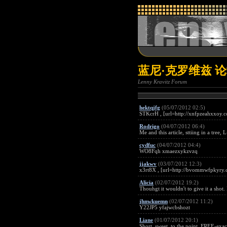
蓝尼·克罗维兹 
Lenny Kravitz Forum
hektqjfg
(05/07/2012 02:5)
STKcrH , [url=http://xnfpzeahxxoy.c
Rodrigo
(04/07/2012 06:4)
Me and this article, sttiing in a tree
cydfuc
(04/07/2012 04:4)
WO8Fqh xmaezxykzvzq
jjakwv
(03/07/2012 12:3)
x3rt8X , [url=http://bvommwfpkyry.c
Alicia
(02/07/2012 19:2)
Thouhgt it wouldn't to give it a shot. 
jhnwkuemn
(02/07/2012 11:2)
Y22JP5 yfajwcbshozt
Liane
(01/07/2012 20:1)
Short, sweet, to the point, FREE-exac