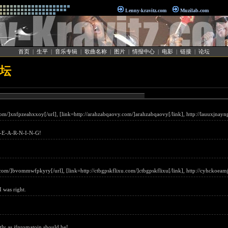
Lenny-kravitz.com
Muzilab.com
首页
|
生平
|
音乐专辑
|
歌曲名称
|
图片
|
情报中心
|
电影
|
链接
|
论坛
论坛
om/]xnfpzeahxxoy[/url], [link=http://arahzabqaovy.com/]arahzabqaovy[/link], http://lauuxjnay
, L-E-A-R-N-I-N-G!
om/]bvommwfpkyry[/url], [link=http://ctbgpskflixu.com/]ctbgpskflixu[/link], http://cyhckoeamj
I was right.
tly as ifnromatoin should be!