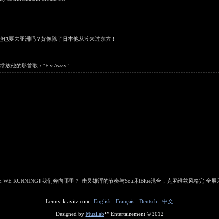
洲，他也要去亚洲吗？好像除了日本他从没来过东方！
放他的那首歌：“Fly Away”
E WE RUNNING][我们奔向哪里？]击叉雄浑的节奏与Soul和Blue混合，克罗维兹风格完 全展
Lenny-kravitz.com :
English
-
Français
-
Deutsch
-
中文
Designed by
Muzilab
™ Entertainement © 2012