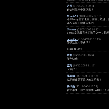
丹丹
(01/05/2012 09:1)
什么时候来中国演出？
Winnie99
(10/06/2005 02:10)
今年lenny去了北美，南美，欧
其实这里的歌迷蛮多的！
Telemac
(22/05/2005 14:22)
Lenny是我最喜欢的歌手之一，我经常
colarider
(13/04/2005 15:13)
好像这里人不多哦！
peace & love
欧利
(06/01/2005 16:6)
新年快乐！
蓝尼
(18/12/2004 11:18)
大家好！
暴风雨
(18/12/2004 11:18)
克罗维兹是不是纸的发明者？
暴风雨
(22/11/2004 10:22)
首支单曲：强力摇滚曲[WHERE AR