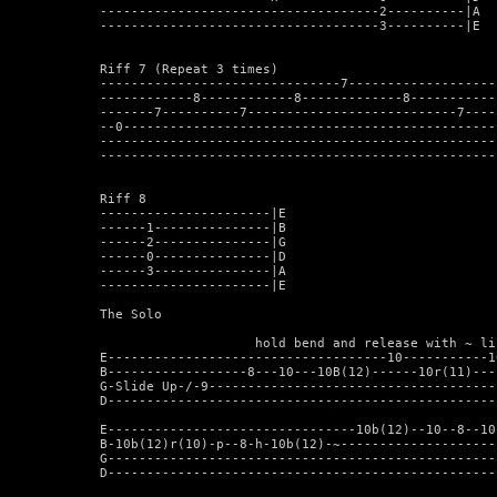
------------------------------------2----------|A

------------------------------------3----------|E

Riff 7 (Repeat 3 times)

-------------------------------7--------------------
------------8------------8-------------8------------
-------7----------7---------------------------7-----
--0-------------------------------------------------
----------------------------------------------------
----------------------------------------------------
Riff 8

----------------------|E

------1---------------|B

------2---------------|G

------0---------------|D

------3---------------|A

----------------------|E

The Solo

                    hold bend and release with ~ li
E------------------------------------10-----------1
B------------------8---10---10B(12)------10r(11)---
G-Slide Up-/-9-------------------------------------
D--------------------------------------------------
E--------------------------------10b(12)--10--8--10
B-10b(12)r(10)-p--8-h-10b(12)-~--------------------
G--------------------------------------------------
D--------------------------------------------------