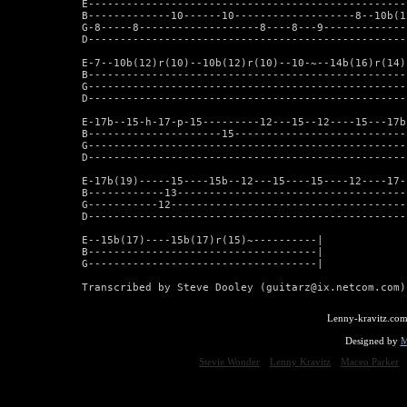
E--------------------------------------------------
B-------------10------10-------------------8--10b(1
G-8-----8-------------------8----8---9-------------
D--------------------------------------------------
E-7--10b(12)r(10)--10b(12)r(10)--10-~--14b(16)r(14)
B--------------------------------------------------
G--------------------------------------------------
D--------------------------------------------------
E-17b--15-h-17-p-15---------12---15--12----15---17b(
B---------------------15----------------------------
G---------------------------------------------------
D---------------------------------------------------
E-17b(19)-----15----15b--12---15----15----12----17-
B------------13------------------------------------
G-----------12-------------------------------------
D--------------------------------------------------
E--15b(17)----15b(17)r(15)~----------|

B------------------------------------|

G------------------------------------|

Transcribed by Steve Dooley (guitarz@ix.netcom.com)
Lenny-kravitz.com
Designed by
M
Stevie Wonder
Lenny Kravitz
Maceo Parker