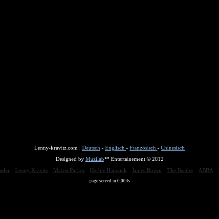
Lenny-kravitz.com :
Deutsch
-
Englisch
-
Französisch
-
Chinesisch
Designed by
Muzilab
™ Entertainement © 2012
nder
Lenny Kravitz
Maceo Parker
Herbie Hancock
James Brown
The Beatles
ABBA
page served in 0.004s