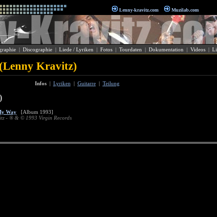
Lenny-kravitz.com
Muzilab.com
graphie
|
Discographie
|
Liede / Lyriken
|
Fotos
|
Tourdaten
|
Dokumentation
|
Videos
|
Li
(Lenny Kravitz)
Infos
|
Lyriken
|
Guitarre
|
Teilung
)
My Way
[Album 1993]
tz - ® & © 1993 Virgin Records