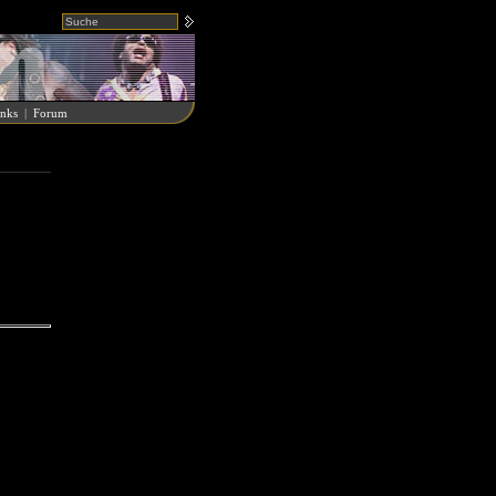
nks
|
Forum